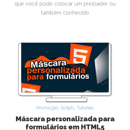
que você pode colocar um preloader ou
também conhecido
Promoção
,
Scripts
,
Tutoriais
Máscara personalizada para
formulários em HTML5