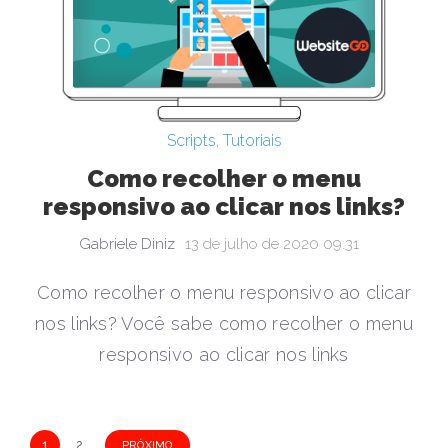
Scripts
,
Tutoriais
Como recolher o menu
responsivo ao clicar nos links?
Gabriele Diniz
13 de julho de 2020 09:31
Como recolher o menu responsivo ao clicar
nos links? Você sabe como recolher o menu
responsivo ao clicar nos links
N
1
2
PRÓXIMO