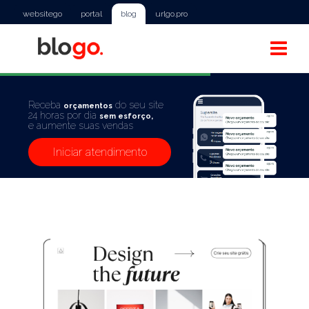
websitego
portal
blog
urlgo.pro
Receba
do seu site
orçamentos
24 horas por dia
sem esforço,
e aumente suas vendas
Iniciar atendimento