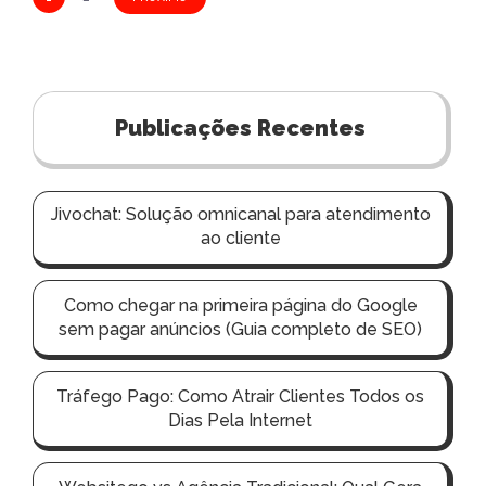
a
v
e
Publicações Recentes
g
a
ç
Jivochat: Solução omnicanal para atendimento
ã
ao cliente
o
p
Como chegar na primeira página do Google
o
sem pagar anúncios (Guia completo de SEO)
r
p
Tráfego Pago: Como Atrair Clientes Todos os
Dias Pela Internet
o
s