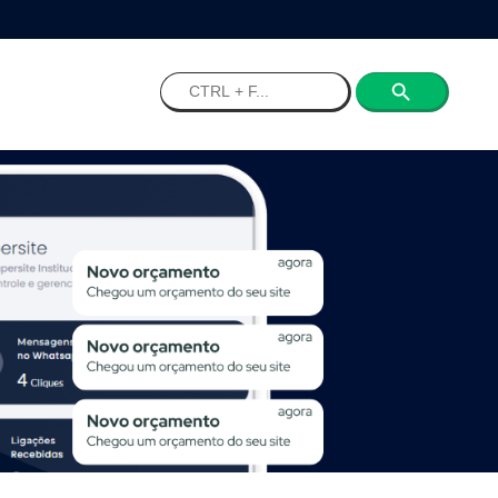
Search
for: