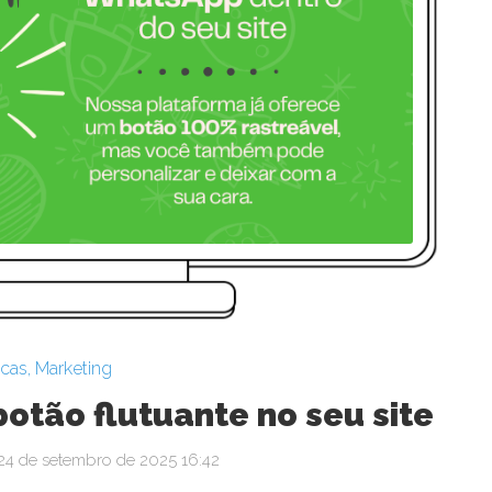
icas
,
Marketing
otão flutuante no seu site
24 de setembro de 2025 16:42