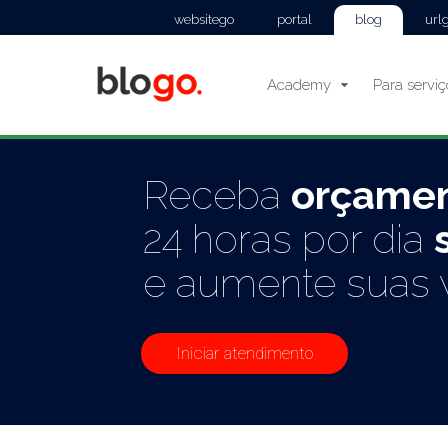
websitego
portal
blog
url
Academy
Para servi
Receba
orçame
24 horas por dia
e aumente suas 
Iniciar atendimento