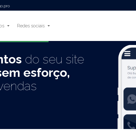
go.pro
ços
Redes sociais
ntos
do seu site
sem esforço,
vendas