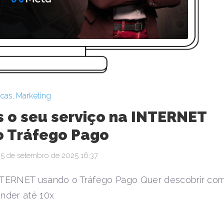
icas
,
Marketing
 o seu serviço na INTERNET
o Tráfego Pago
5 de setembro de 2025 16:37
NTERNET usando o Tráfego Pago Quer descobrir co
nder até 10x