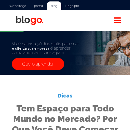
websitego
portal
blog
urlgo.pro
Você ganhou 30 dias grátis para criar
e aprender
o site da sua empresa
como anunciar no instagram
Quero aprender
Dicas
Tem Espaço para Todo
Mundo no Mercado? Por
Que Você Deve Começar