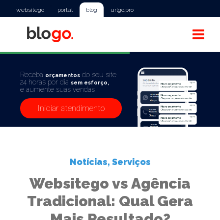
websitego
portal
blog
urlgo.pro
Receba
do seu site
orçamentos
24 horas por dia
sem esforço,
e aumente suas vendas
Iniciar atendimento
Notícias
,
Serviços
Websitego vs Agência
Tradicional: Qual Gera
Mais Resultado?