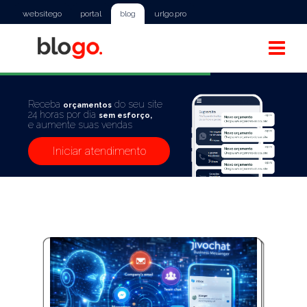
websitego
portal
blog
urlgo.pro
Receba
do seu site
orçamentos
24 horas por dia
sem esforço,
e aumente suas vendas
Iniciar atendimento