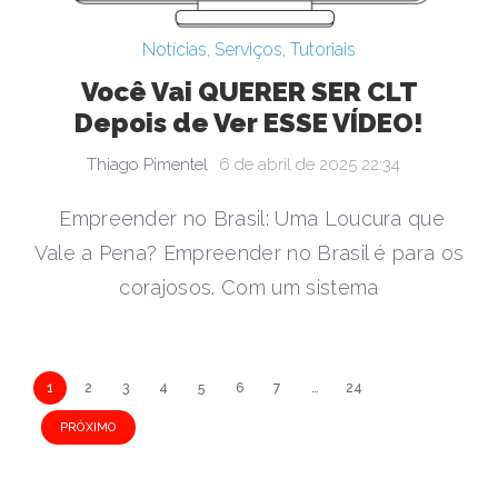
Notícias
,
Serviços
,
Tutoriais
Você Vai QUERER SER CLT
Depois de Ver ESSE VÍDEO!
Thiago Pimentel
6 de abril de 2025 22:34
Empreender no Brasil: Uma Loucura que
Vale a Pena? Empreender no Brasil é para os
corajosos. Com um sistema
N
1
2
3
4
5
6
7
…
24
a
PRÓXIMO
v
e