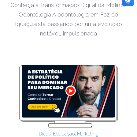
Conheça a Transformação Digital da Molinos
Odontologia A odontologia em Foz do
Iguaçu está passando por uma evolução
notável, impulsionada
Dicas
,
Educação
,
Marketing