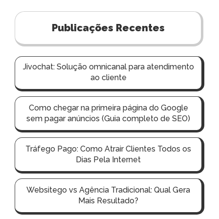
g
a
Publicações Recentes
ç
ã
Jivochat: Solução omnicanal para atendimento
o
ao cliente
p
o
Como chegar na primeira página do Google
r
sem pagar anúncios (Guia completo de SEO)
p
o
Tráfego Pago: Como Atrair Clientes Todos os
Dias Pela Internet
s
t
Websitego vs Agência Tradicional: Qual Gera
s
Mais Resultado?