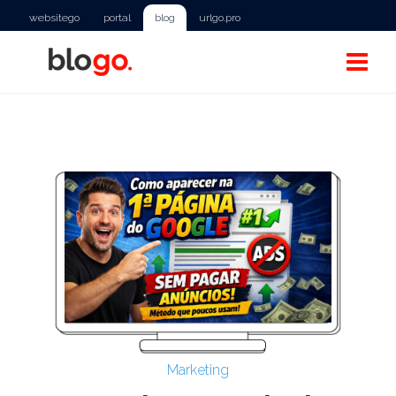
websitego
portal
blog
urlgo.pro
Marketing