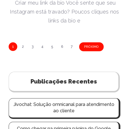
Criar meu link da bio Você sente que seu
Instagram está travado? Poucos cliques nos
links da bio e
N
1
2
3
4
5
6
7
PRÓXIMO
a
v
e
Publicações Recentes
g
a
ç
Jivochat: Solução omnicanal para atendimento
ã
ao cliente
o
p
Como chegar na primeira página do Google