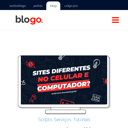
websitego
portal
blog
urlgo.pro
Scripts
,
Serviços
,
Tutoriais