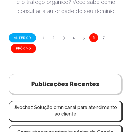
e o tráfego orgânico? Você sabe como
consultar a autoridade do seu domínio
N
1
2
3
4
5
6
7
ANTERIOR
a
PRÓXIMO
v
e
g
a
Publicações Recentes
ç
ã
Jivochat: Solução omnicanal para atendimento
o
ao cliente
p
o