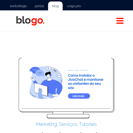
websitego
portal
blog
urlgo.pro
Marketing
,
Serviços
,
Tutoriais