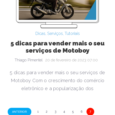
Dicas
,
Serviços
,
Tutoriais
5 dicas para vender mais o seu
serviços de Motoboy
Thiago Pimentel
20 de fevereiro de 2023 07:00
5 dicas para vender mais o seu serviços de
Motoboy Com o crescimento do comércio
eletrônico e a popularização dos
N
1
2
3
4
5
6
7
ANTERIOR