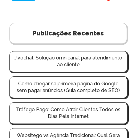
a
v
e
Publicações Recentes
g
a
ç
Jivochat: Solução omnicanal para atendimento
ã
ao cliente
o
p
Como chegar na primeira página do Google
o
sem pagar anúncios (Guia completo de SEO)
r
p
Tráfego Pago: Como Atrair Clientes Todos os
Dias Pela Internet
o
s
Websitego vs Agência Tradicional: Qual Gera