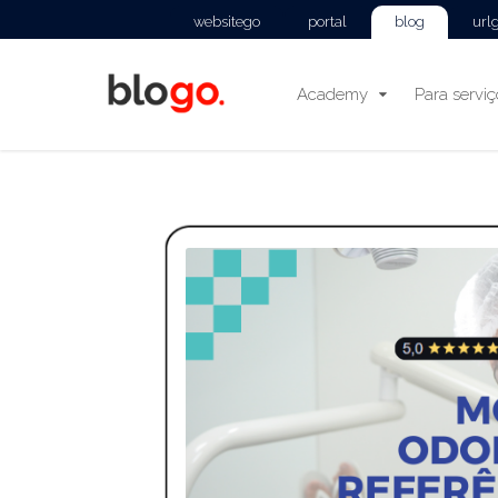
websitego
portal
blog
url
Academy
Para servi