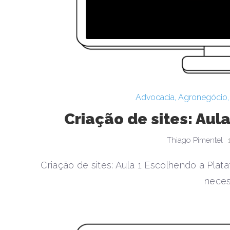
Advocacia
,
Agronegócio
Criação de sites: Aul
Thiago Pimentel
Criação de sites: Aula 1 Escolhendo a Plat
neces