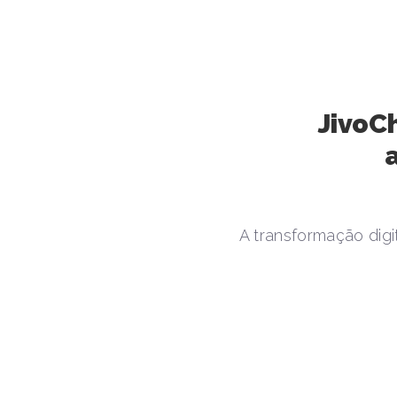
JivoC
A transformação dig