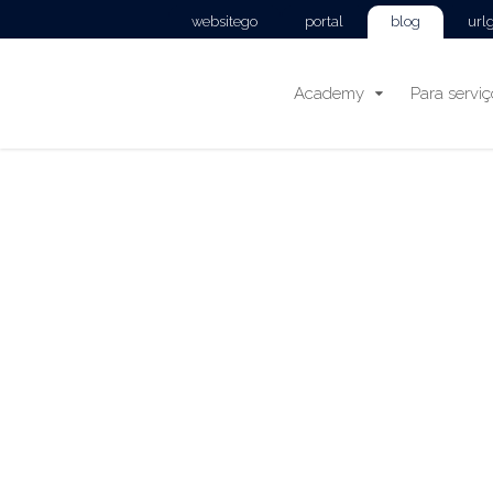
websitego
portal
blog
url
Academy
Para servi