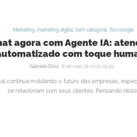
Marketing
,
marketing digital
,
Sem categoria
,
Tecnologia
hat agora com Agente IA: ate
automatizado com toque hum
Gabriele Diniz
8 de maio de 2025 09:59
ital continua moldando o futuro das empresas, espe
se relacionam com seus clientes. Pensando nisso