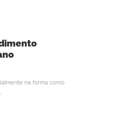
ndimento
ano
cialmente na forma como
,