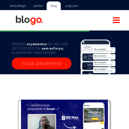
websitego
portal
blog
urlgo.pro
Receba
do seu site
orçamentos
24 horas por dia
sem esforço,
e aumente suas vendas
Iniciar atendimento