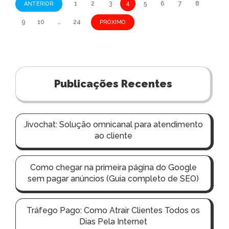
N
1
2
3
4
5
6
7
8
ANTERIOR
a
9
10
…
24
PRÓXIMO
v
e
g
a
Publicações Recentes
ç
ã
Jivochat: Solução omnicanal para atendimento
o
ao cliente
p
o
Como chegar na primeira página do Google
r
sem pagar anúncios (Guia completo de SEO)
p
o
Tráfego Pago: Como Atrair Clientes Todos os
Dias Pela Internet
s