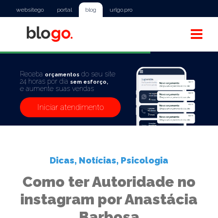
websitego
portal
blog
urlgo.pro
Receba
do seu site
orçamentos
24 horas por dia
sem esforço,
e aumente suas vendas
Iniciar atendimento
Dicas
,
Notícias
,
Psicologia
Como ter Autoridade no
instagram por Anastácia
Barbosa