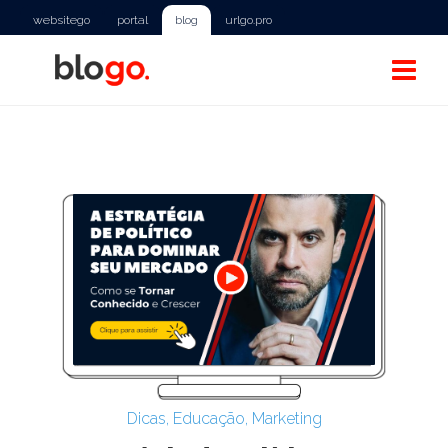
websitego
portal
blog
urlgo.pro
Dicas
,
Educação
,
Marketing