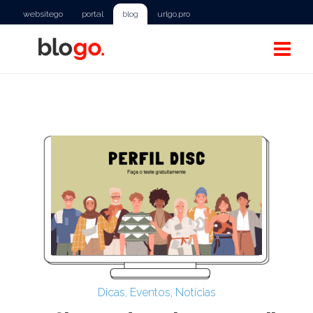
websitego
portal
blog
urlgo.pro
Dicas
,
Eventos
,
Notícias