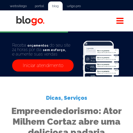
websitego
portal
blog
urlgo.pro
Receba
do seu site
orçamentos
24 horas por dia
sem esforço,
e aumente suas vendas
Iniciar atendimento
Dicas
,
Serviços
Empreendedorismo: Ator
Milhem Cortaz abre uma
deliciosa padaria