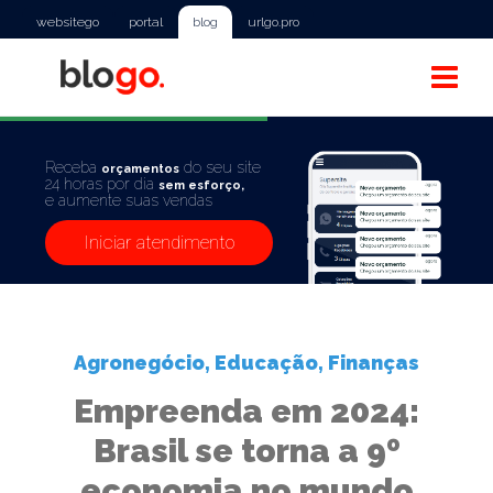
websitego
portal
blog
urlgo.pro
Receba
do seu site
orçamentos
24 horas por dia
sem esforço,
e aumente suas vendas
Iniciar atendimento
Agronegócio
,
Educação
,
Finanças
Empreenda em 2024:
Brasil se torna a 9º
economia no mundo