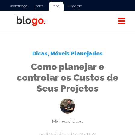
websitego
portal
blog
urlgo.pro
Dicas
,
Móveis Planejados
Como planejar e
controlar os Custos de
Seus Projetos
Matheus Tozzo
19 de outubro de 2023 17:24