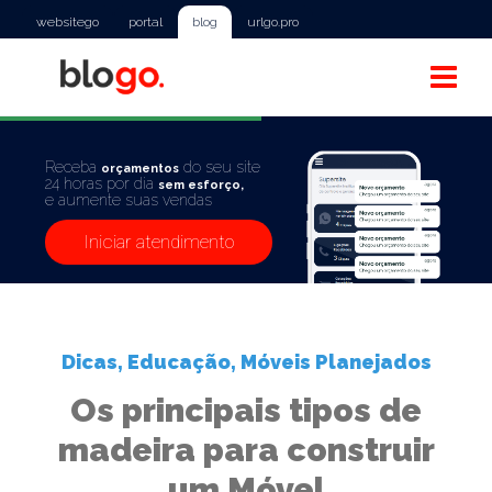
websitego
portal
blog
urlgo.pro
Receba
do seu site
orçamentos
24 horas por dia
sem esforço,
e aumente suas vendas
Iniciar atendimento
Dicas
,
Educação
,
Móveis Planejados
Os principais tipos de
madeira para construir
um Móvel