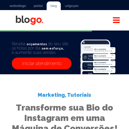
websitego
portal
blog
urlgo.pro
Receba
do seu site
orçamentos
24 horas por dia
sem esforço,
e aumente suas vendas
Iniciar atendimento
Marketing
,
Tutoriais
Transforme sua Bio do
Instagram em uma
Máquina de Conversões!