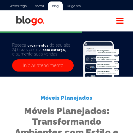
websitego
portal
blog
urlgo.pro
Receba
do seu site
orçamentos
24 horas por dia
sem esforço,
e aumente suas vendas
Iniciar atendimento
Móveis Planejados
Móveis Planejados:
Transformando
Ambientes com Estilo e