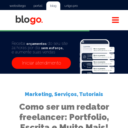
websitego
portal
blog
urlgo.pro
Receba
do seu site
orçamentos
24 horas por dia
sem esforço,
e aumente suas vendas
Iniciar atendimento
Marketing
,
Serviços
,
Tutoriais
Como ser um redator
freelancer: Portfolio,
Escrita e Muito Mais!