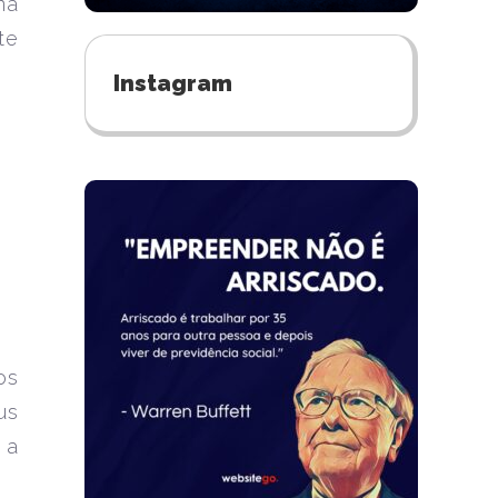
na
te
Instagram
os
us
 a