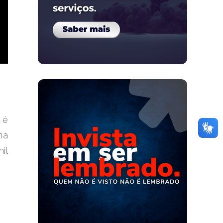
 é
ma
il