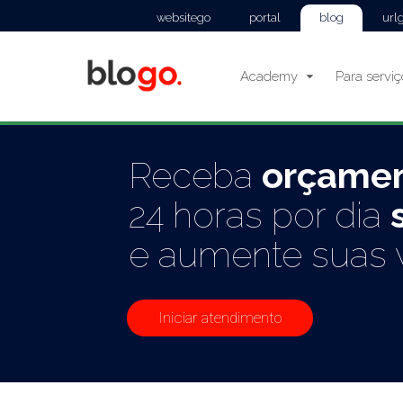
websitego
portal
blog
url
Academy
Para servi
Receba
orçame
24 horas por dia
e aumente suas 
Iniciar atendimento