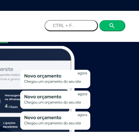
Search
for: