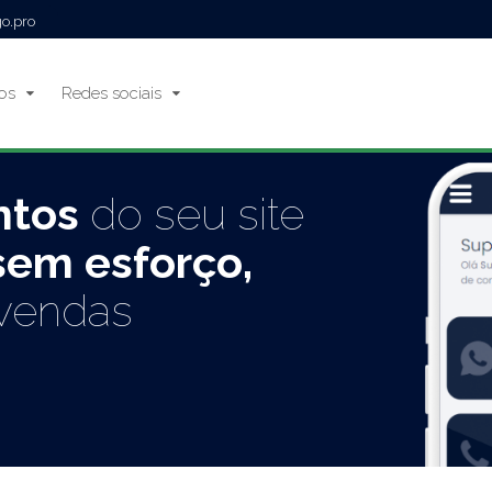
go.pro
ços
Redes sociais
ntos
do seu site
sem esforço,
vendas