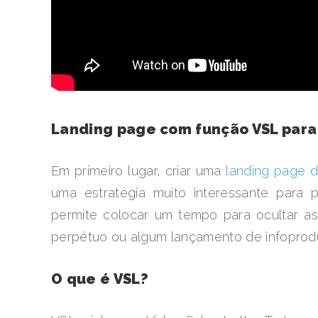
Landing page com função VSL para
Em primeiro lugar, criar uma
landing page d
uma estratégia muito interessante para 
permite colocar um tempo para ocultar a
perpétuo ou algum lançamento de infoprodu
O que é VSL?