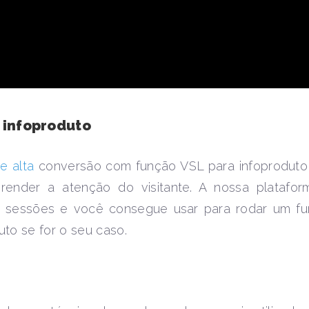
 infoproduto
e alta
conversão com função VSL para infoproduto
prender a atenção do visitante. A nossa platafor
s sessões e você consegue usar para rodar um fun
to se for o seu caso.