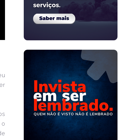
eu
er
os
 o
de