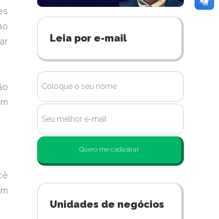
es
ao
Leia por e-mail
ar
ão
em
Quero me cadastrar
cê
um
Unidades de negócios