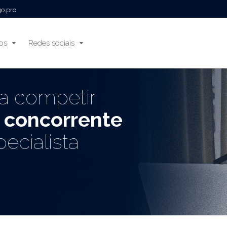
go.pro
ços
Redes sociais
a competir
r
concorrente
ecialista