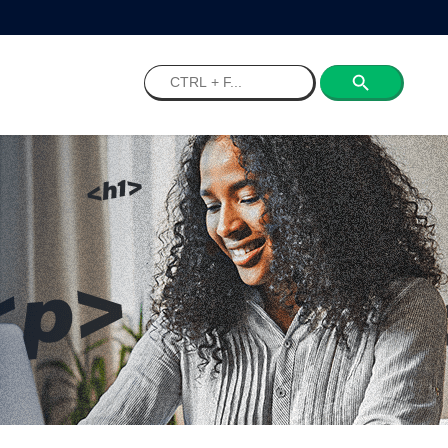
Search
for: