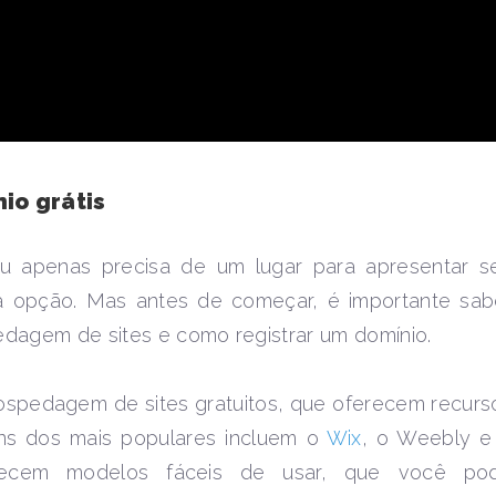
io grátis
ou apenas precisa de um lugar para apresentar s
 opção. Mas antes de começar, é importante sab
dagem de sites e como registrar um domínio.
ospedagem de sites gratuitos, que oferecem recurs
guns dos mais populares incluem o
Wix
, o Weebly e
erecem modelos fáceis de usar, que você po