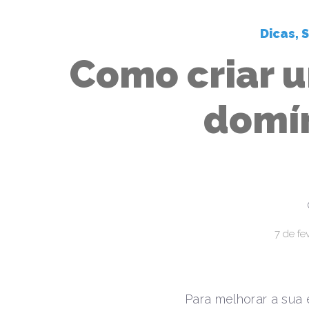
Dicas
,
S
Como criar u
domín
7 de fe
Para melhorar a sua 