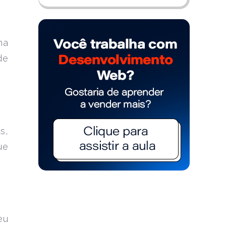
ma
de
s,
ue
eu