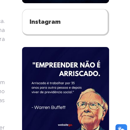
a.
Instagram
ma
ra
em
no
as
er